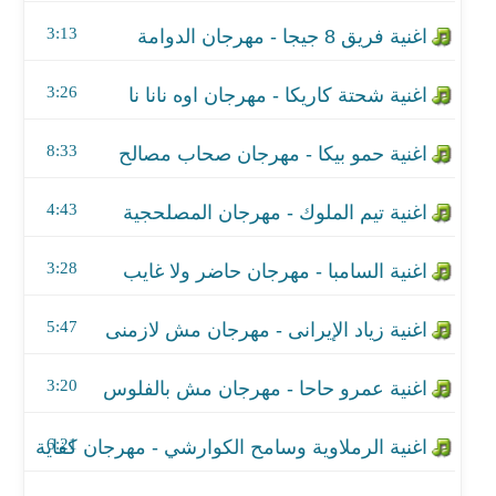
اغنية تيم الملوك - مهرجان المصلحجية
3:13
اغنية السامبا - مهرجان حاضر ولا غايب
3:26
اغنية زياد الإيرانى - مهرجان مش لازمنى
8:33
اغنية عمرو حاحا - مهرجان مش بالفلوس
اغنية الرملاوية وسامح الكوارشي - مهرجان كفاية اسام
4:43
اغنية بيدو النجم وابو ليلة - مهرجان بكرهك
3:28
اغنية كمال عجوة وميشو العويل - مهرجان اوما
5:47
اغنية احمد نافع وكزبرة - مهرجان شامبو
3:20
اغنية سامح الكوارشي - مهرجان اخلعي ابت انا مش ع
6:21
اغنية فارس حميدة - مهرجان اتخنقت