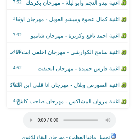
اغنية الصورص وبلال - مهرجان انا قلبى ابن الفتاكه 2
7:52
اغنية مروان المشاكس - مهرجان صاحب كاس
3:15
3:32
4:02
4:52
8:43
4:00
تحميل مافيا العظماء - مهرجان البقاء للاقوي