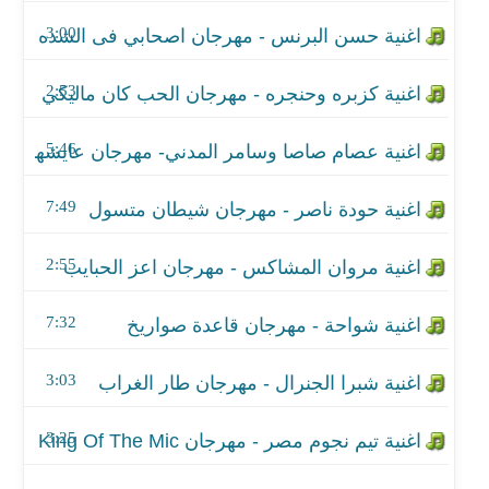
اغنية حودة ناصر - مهرجان شيطان متسول
3:00
اغنية مروان المشاكس - مهرجان اعز الحبايب
2:53
اغنية شواحة - مهرجان قاعدة صواريخ
5:46
اغنية شبرا الجنرال - مهرجان طار الغراب
اغنية تيم نجوم مصر - مهرجان King Of The Mic
7:49
اغنية ميسو ميسرة - مهرجان سكة طارشة
2:55
اغنية زياد الإيرانى وميسرة - مهرجان مش عايزك تح
7:32
اغنية اندرو الحاوى - مولد القطر
3:03
اغنية شبرا الجنرال - مهرجان شارع الجرحي
3:25
اغنية سامح الكوارشي - مهرجان الاردن وحرب الصعيد