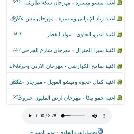
اغنية كمال عجوة وميشو العويل - مهرجان حنكش
6:32
اغنية حمو بيكا - مهرجان ارض المليون جبروت
6:17
3:00
2:57
6:12
3:13
6:23
تحميل اندرو الحاوي - مولد المسرح