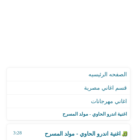
الصفحه الرئيسيه
قسم اغاني مصرية
اغاني مهرجانات
اغنية اندرو الحاوي - مولد المسرح
اغنية حسن البرنس - مهرجان اصحابي فى الشده اتنين
اغنية اندرو الحاوي - مولد المسرح
اغنية كزبره وحنجره - مهرجان الحب كان ماليكي
اغنية عصام صاصا وسامر المدني- مهرجان عايشها لو
3:28