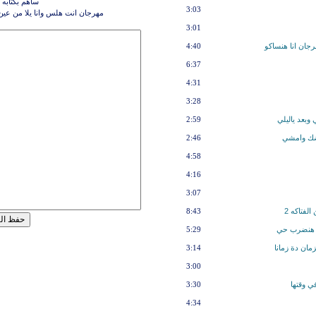
ساهم بكتابه 
3:03
مهرجان انت هلس وانا يلا من عين
3:01
جان انا هنساكو
4:40
6:37
4:31
3:28
وبعد ياليلي
2:59
عضك وامشي
2:46
4:58
4:16
3:07
لفتاكه 2
8:43
رب هنضرب حي
5:29
مان دة زمانا
3:14
3:00
ي وقتها
3:30
4:34