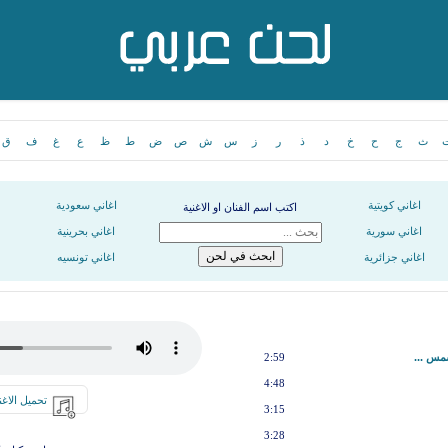
ث
ج
ح
خ
د
ذ
ر
ز
س
ش
ص
ض
ط
ظ
ع
غ
ف
ق
اغاني كويتية
اغاني سعودية
اكتب اسم الفنان او الاغنية
اغاني سورية
اغاني بحرينية
اغاني جزائرية
اغاني تونسيه
مس ...
2:59
4:48
تحميل الاغن
3:15
3:28