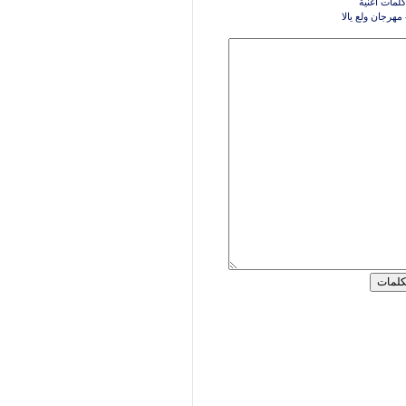
كلمات اغنية
رجان ولع يالا