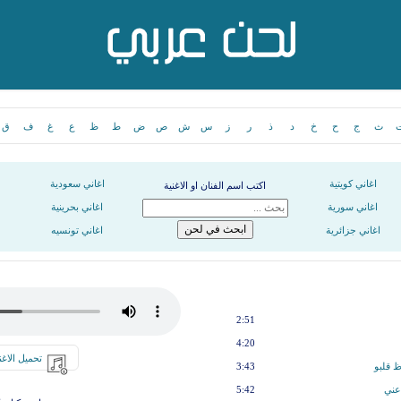
ث
ج
ح
خ
د
ذ
ر
ز
س
ش
ص
ض
ط
ظ
ع
غ
ف
ق
اغاني كويتية
اغاني سعودية
اكتب اسم الفنان او الاغنية
اغاني سورية
اغاني بحرينية
اغاني جزائرية
اغاني تونسيه
2:51
4:20
تحميل الاغن
ظ قلبو
3:43
عني
5:42