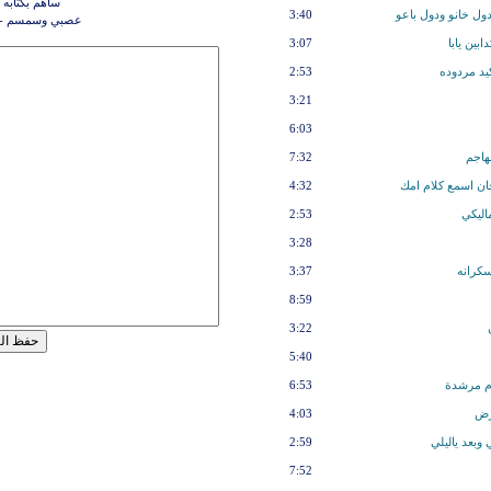
ساهم بكتابه 
ول خانو ودول باعو
3:40
عصبي وسمسم - مه
بين يابا
3:07
يد مردوده
2:53
3:21
6:03
هاجم
7:32
ان اسمع كلام امك
4:32
اليكي
2:53
3:28
سكرانه
3:37
8:59
3:22
5:40
م مرشدة
6:53
رض
4:03
وبعد ياليلي
2:59
7:52