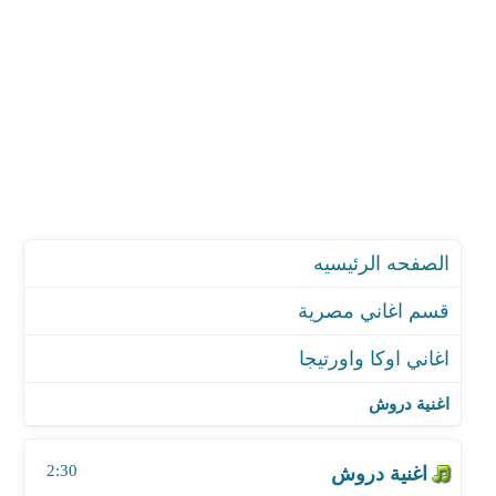
الصفحه الرئيسيه
قسم اغاني مصرية
اغاني اوكا واورتيجا
اغنية دروش
اغنية مهرجان جمالك جمال
اغنية دروش
اغنية مهرجان أسمع ياكبير - سلطان الشن
اغنية مهرجان يا حبيبي - مع سعد الصغير
2:30