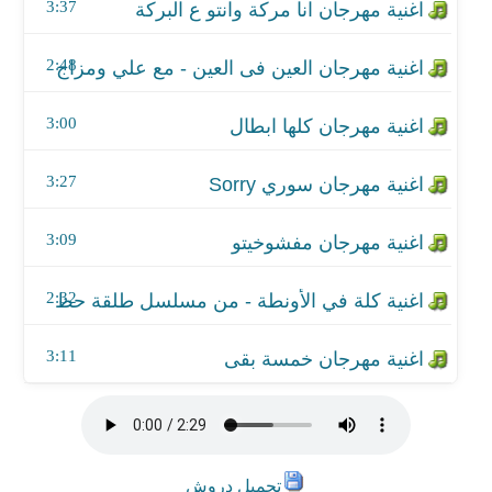
اغنية كلة في الأونطة - من مسلسل طلقة حظ
3:37
اغنية مهرجان خمسة بقى
2:48
3:00
3:27
3:09
2:32
3:11
تحميل دروش