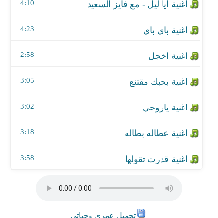
اغنية عطاله بطاله
4:10
اغنية قدرت تقولها
4:23
2:58
3:05
3:02
3:18
3:58
تحميل عمري وحياتي