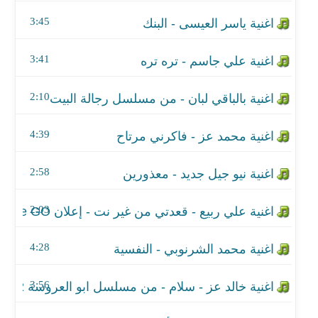
اغنية محمد عز - فاكرني مرتاح
3:45
اغنية نيو جيل جديد - معذورين
3:41
اغنية علي ربيع - قعدتي من غير نت - إعلان Orange GO
2:10
اغنية محمد الشرنوبي - النفسية
اغنية خالد عز - سلام - من مسلسل ابو العروسة 2
4:39
اغنية عادل محمود - أشكيلك
2:58
اغنية سهم - عذروب
2:03
اغنية وائل الفشني - المولد
4:28
اغنية أمين المهني ـ حسيت بلي
3:56
اغنية من كل مكان - من منتدى شباب العالم