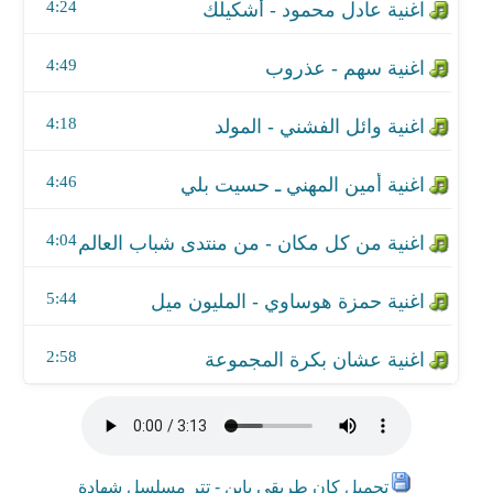
اغنية حمزة هوساوي - المليون ميل
4:24
اغنية عشان بكرة المجموعة
4:49
4:18
4:46
4:04
5:44
2:58
تحميل كان طريقي باين - تتر مسلسل شهادة