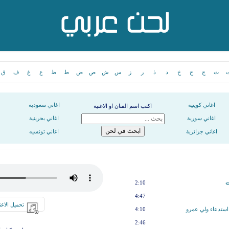
ث
ج
ح
خ
د
ذ
ر
ز
س
ش
ص
ض
ط
ظ
ع
غ
ف
ق
اغاني كويتية
اغاني سعودية
اكتب اسم الفنان او الاغنية
اغاني سورية
اغاني بحرينية
اغاني جزائرية
اغاني تونسيه
ت
2:10
4:47
تحميل الاغن
 استدعاء ولي عمرو
4:10
2:46