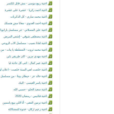
اغنية ربيع موسى - مش قابل للكسر
اغنية احمد زكريا - عشرة علي عشرة
اغنية محمد ساري - كل الذكريات
اغنية احمد العدوي - معانا مش هتسلك
اغنية علي المسلاتي - تتر مسلسل بارانويا
اغنية مصطفى شوقي - إشفي المريض
اغنية لقانا نصيب - مسلسل الاب الروحي
اغنية محمد ثروت - الشقلطة يا بنات - من
اغنية مهدي مزين - كان طريقي باين
اغنية عمر كمال - انتى كل حاجة ليا
اغنية خلصت اهي السنة خلصت - اعلان او
اغنية خالد عز - حيطان بيتنا - من مسلسل ا
اغنية ياسر العيسى - البنك
اغنية سعيد الحلو - حسبي الله
اغنية فنانيس - رمضان 2020
اغنية نرمين الفقى - أنا اللي ببيع ياسمين
اغنية زعيم اركان - فدوة للمشتاكلة