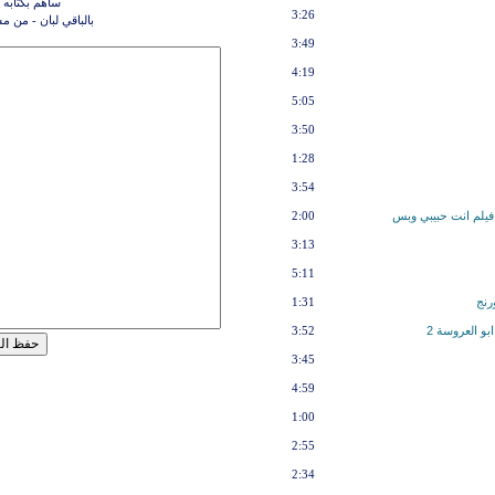
ساهم بكتابه 
3:26
بالباقي لبان - من 
3:49
4:19
5:05
3:50
1:28
3:54
 فيلم انت حبيبي وبس
2:00
3:13
5:11
رنج
1:31
بو العروسة 2
3:52
3:45
4:59
1:00
2:55
2:34