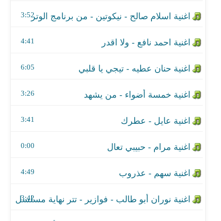
اغنية خمسة أضواء - من يشهد
3:52
اغنية عايل - عطرك
4:41
اغنية مرام - حبيبي تعال
6:05
اغنية سهم - عذروب
اغنية نوران أبو طالب - فوازير - تتر نهاية مسلسل علا
3:26
اغنية عملوها مواليد ٩٧ - كاس الامم الأفريقية تحت ٢٣ سنة
3:41
اغنية كان طريقي باين - تتر مسلسل شهادة ميلاد
0:00
اغنية احمد علاء - حلوة الحياة
4:49
اغنية خالد عز - سلام - من مسلسل ابو العروسة 2
3:42
اغنية لقانا نصيب - مسلسل الاب الروحي