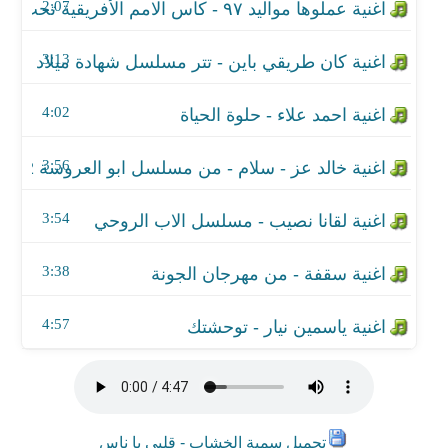
اغنية سقفة - من مهرجان الجونة
2:07
اغنية ياسمين نيار - توحشتك
3:13
4:02
3:56
3:54
3:38
4:57
تحميل سمية الخشاب - قلبي يا ناس