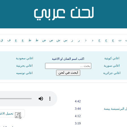
ث
ج
ح
خ
د
ذ
ر
ز
س
ش
ص
ض
ط
ظ
ع
غ
ف
ق
اغاني كويتية
اغاني سعودية
اكتب اسم الفنان او الاغنية
اغاني سورية
اغاني بحرينية
اغاني جزائرية
اغاني تونسيه
4:42
ل البرنسيسة بيسة
3:44
تحميل الاغن
4:12
3:19