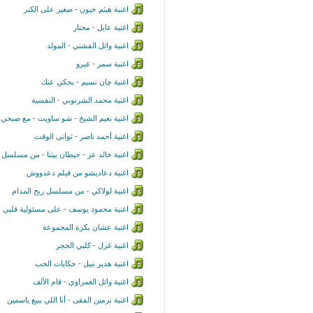
اغنية هيثم خيون - صغير على الكبر
اغنية عايل - محتار
اغنية وائل الفشني - المولد
اغنية سمر - غيرو
اغنية چان نسيم - بحكي عنك
اغنية محمد الشرنوبي - النفسية
اغنية نعيم الشيخ - شو ساويت - مع صبحي
اغنية أحمد ناصر - ثوانى الوقت
اغنية خالد عز - حيطان بيتنا - من مسلسل ا
اغنية دعاديشو من فيلم دعدووش
اغنية لولاكي - من مسلسل ريح المدام
اغنية محمود يوسف - على مسئولية قلبي
اغنية عشان بكرة المجموعة
اغنية غزل - كلبي الحجر
اغنية هدير نبيل - حكايات الحب
اغنية وائل الغمراوي - قام الألف
اغنية نرمين الفقى - أنا اللي ببيع ياسمين