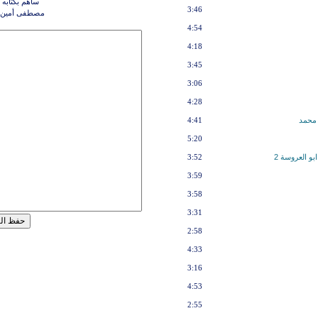
ساهم بكتابه 
3:46
مصطفى أمين -
4:54
4:18
3:45
3:06
4:28
 محمد
4:41
5:20
بو العروسة 2
3:52
3:59
3:58
3:31
2:58
4:33
3:16
4:53
2:55