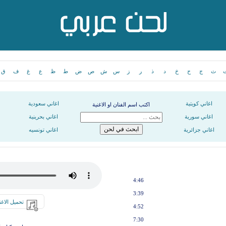
ث
ج
ح
خ
د
ذ
ر
ز
س
ش
ص
ض
ط
ظ
ع
غ
ف
ق
اغاني كويتية
اغاني سعودية
اكتب اسم الفنان او الاغنية
اغاني سورية
اغاني بحرينية
اغاني جزائرية
اغاني تونسيه
4:46
3:39
تحميل الاغن
4:52
7:30