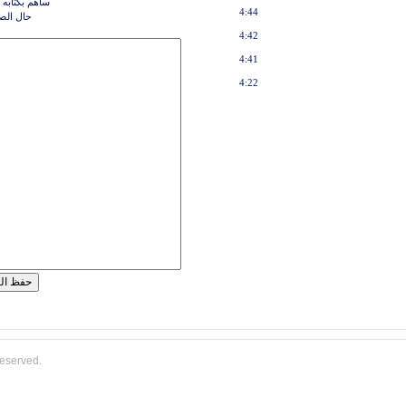
ساهم بكتابه 
4:44
حال ال
4:42
4:41
4:22
reserved.