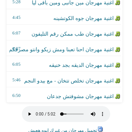
اغنية مهرجان تخلص تتخان - مع بيدو النجم
5:28
اغنية مهرجان مشوفتش جدعان
4:45
6:07
6:07
6:05
5:46
6:50
تحميل مهرجان من غيرك ايوه هعيش