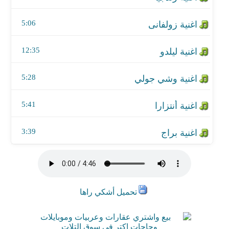
5:06
12:35
5:28
5:41
3:39
تحميل أشكي راها