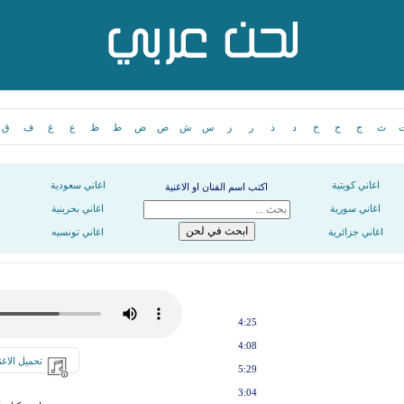
ث
ج
ح
خ
د
ذ
ر
ز
س
ش
ص
ض
ط
ظ
ع
غ
ف
ق
اغاني كويتية
اغاني سعودية
اكتب اسم الفنان او الاغنية
اغاني سورية
اغاني بحرينية
اغاني جزائرية
اغاني تونسيه
4:25
4:08
تحميل الاغن
5:29
3:04