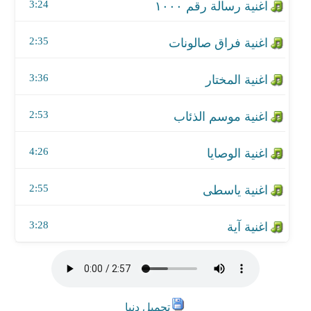
اغنية ياسطى
3:24
اغنية آية
2:35
3:36
2:53
4:26
2:55
3:28
تحميل دنيا