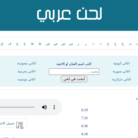
ث
ج
ح
خ
د
ذ
ر
ز
س
ش
ص
ض
ط
ظ
ع
غ
ف
ق
اغاني كويتية
اغاني سعودية
اكتب اسم الفنان او الاغنية
اغاني سورية
اغاني بحرينية
اغاني جزائرية
اغاني تونسيه
ة
6:19
7:33
تحميل الاغن
6:30
6:18