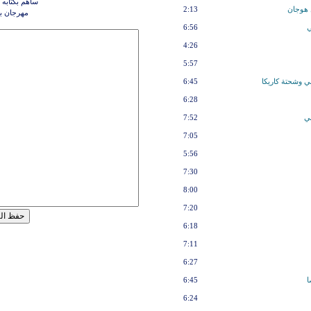
ساهم بكتابه 
 هوجان
2:13
مهرجان ب
ي
6:56
4:26
5:57
ي وشحتة كاريكا
6:45
6:28
بي
7:52
7:05
5:56
7:30
8:00
7:20
6:18
7:11
6:27
ا
6:45
6:24