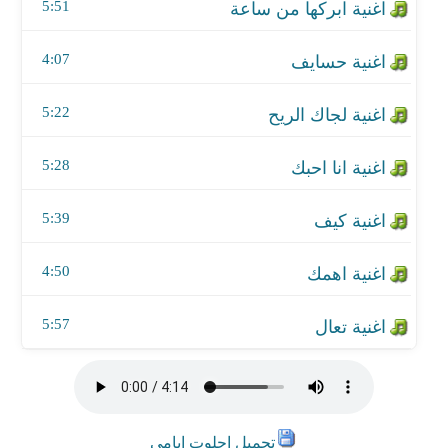
اغنية اهمك
5:51
اغنية تعال
4:07
5:22
5:28
5:39
4:50
5:57
تحميل احلوت ايامي