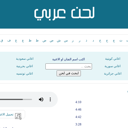
ث
ج
ح
خ
د
ذ
ر
ز
س
ش
ص
ض
ط
ظ
ع
غ
ف
ق
اغاني كويتية
اغاني سعودية
اكتب اسم الفنان او الاغنية
اغاني سورية
اغاني بحرينية
اغاني جزائرية
اغاني تونسيه
4:10
4:46
تحميل الاغن
4:42
3:28