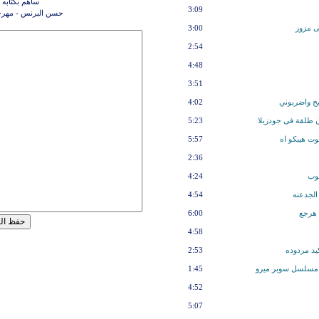
ساهم بكتابه 
3:09
حسن البرنس - مهر
ى مزور
3:00
2:54
4:48
3:51
يخ واضربوني
4:02
ن طلقة فى جودزيلا
5:23
وت هيبكو اه
5:57
2:36
توب
4:24
الجدعنه
4:54
 هرجع
6:00
4:58
يد مردوده
2:53
 مسلسل سوبر ميرو
1:45
4:52
5:07