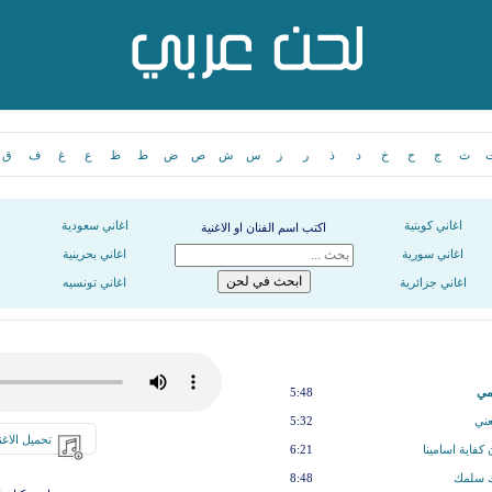
ث
ج
ح
خ
د
ذ
ر
ز
س
ش
ص
ض
ط
ظ
ع
غ
ف
ق
اغاني كويتية
اغاني سعودية
اكتب اسم الفنان او الاغنية
اغاني سورية
اغاني بحرينية
اغاني جزائرية
اغاني تونسيه
مي
5:48
عني
5:32
تحميل الاغن
كفاية اسامينا
6:21
ك سلمك
8:48