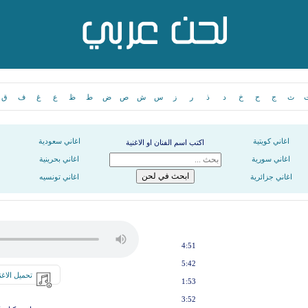
ث
ج
ح
خ
د
ذ
ر
ز
س
ش
ص
ض
ط
ظ
ع
غ
ف
ق
اغاني كويتية
اغاني سعودية
اكتب اسم الفنان او الاغنية
اغاني سورية
اغاني بحرينية
اغاني جزائرية
اغاني تونسيه
4:51
5:42
تحميل الاغن
1:53
3:52