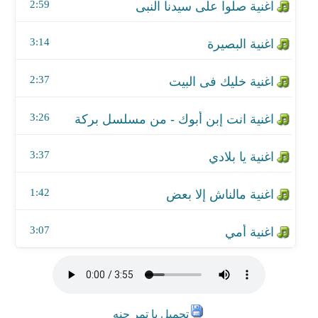
اغنية مالناش إلا بعض
2:59
اغنية أمي
3:14
2:37
3:26
3:37
1:42
3:07
تحميل يا تمر حنه