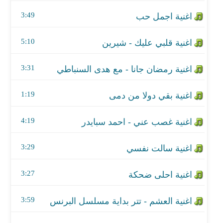
اغنية بقي دولا من دمى
3:49
اغنية غصب عني - احمد سبايدر
5:10
اغنية سالت نفسي
3:31
اغنية احلى ضحكة
اغنية العشم - تتر بداية مسلسل البرنس
1:19
اغنية صلوا على سيدنا النبى
4:19
اغنية البصيرة
3:29
اغنية خليك فى البيت
3:27
اغنية انت إبن أبوك - من مسلسل بركة
3:59
اغنية يا بلادي