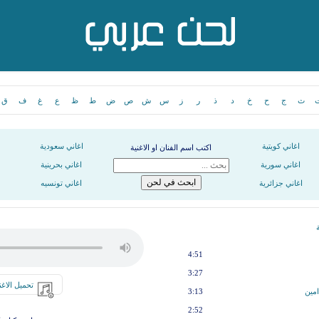
ث
ج
ح
خ
د
ذ
ر
ز
س
ش
ص
ض
ط
ظ
ع
غ
ف
ق
اغاني كويتية
اغاني سعودية
اكتب اسم الفنان او الاغنية
اغاني سورية
اغاني بحرينية
اغاني جزائرية
اغاني تونسيه
4:51
3:27
تحميل الاغن
امين
3:13
2:52