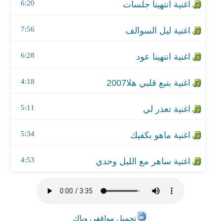
اغنية ماهو بكفيك
6:20
اغنية ساهر مع الليل وحدي
7:56
6:28
4:18
5:11
5:34
4:53
تحميل مواقفي وياك