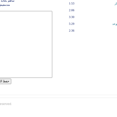
ساهم بكتابه 
ار
1:53
متدمعيش ي
2:06
3:30
وعد
5:29
2:36
reserved.