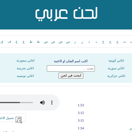
ث
ج
ح
خ
د
ذ
ر
ز
س
ش
ص
ض
ط
ظ
ع
غ
ف
ق
اغاني كويتية
اغاني سعودية
اكتب اسم الفنان او الاغنية
اغاني سورية
اغاني بحرينية
اغاني جزائرية
اغاني تونسيه
1:53
3:15
تحميل الاغن
3:15
ر
1:54