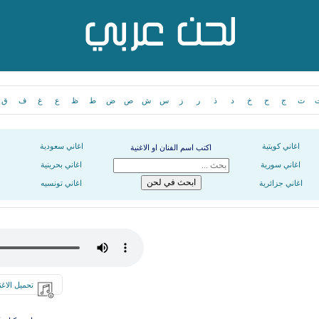
ث
ج
ح
خ
د
ذ
ر
ز
س
ش
ص
ض
ط
ظ
ع
غ
ف
ق
اغاني كويتية
اغاني سعودية
اكتب اسم الفنان او الاغنية
اغاني سورية
اغاني بحرينية
اغاني جزائرية
اغاني تونسيه
تحميل الاغن