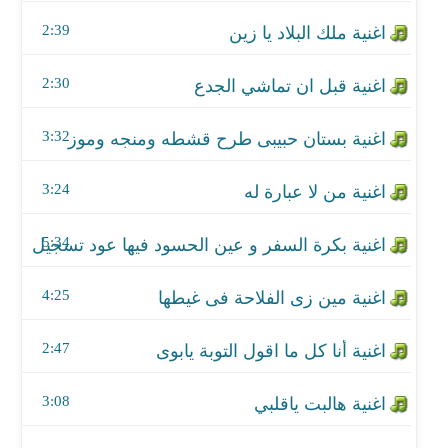
اغنية من لا عبارة له
2:39
اغنية بكرة السفر و عين الحسود فيها عود تسجيل آخر
2:30
اغنية مين زى الفلاحة فى غيطها
3:32
اغنية أنا كل ما اقول التوبة يابوى
اغنية هالبت ياقلبي
3:24
اغنية ياعم دا انا غريب والغربة كايدانى
5:34
اغنية يوم الثلاثاء لما جيت يا سعد مصر
4:25
اغنية ريس عدينى
2:47
اغنية لولا النبى حبيبى بالحجاز
3:08
اغنية سبب بلايا