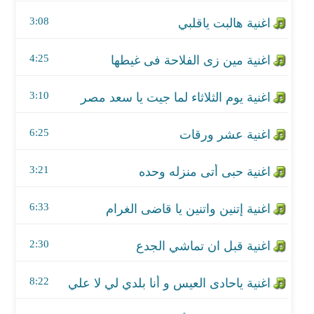
اغنية عشر ورقات
3:08
اغنية حبى أتى منزله وحده
4:25
اغنية إتنين واتنين يا قاضى الغرام
3:10
اغنية قبل ان تماشي الجدع
اغنية ياحادى العيس و أنا بلدي لي لا علي
6:25
اغنية فجر الربيع أبتسم صحي الجمال الوان
3:21
اغنية أنا كنت صياد سمك وصيد السمك غية
6:33
اغنية أنا قمت بدر
2:30
اغنية عين الحسود فيها عود يا حليلة
8:22
اغنية من بعد فرحي بجمعتين