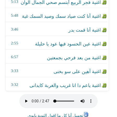
اغنية آهين على سو بختى
5:13
اغنية ياعم دا انا غريب والغربة كايدانى
5:48
3:46
2:55
6:57
3:33
3:32
تحميل أنا كل ما اقول التوبة يابوى