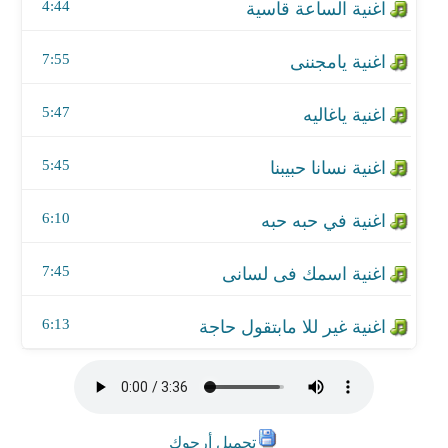
اغنية اسمك فى لسانى
4:44
اغنية غير للا مابتقول حاجة
7:55
5:47
5:45
6:10
7:45
6:13
تحميل أرجوك