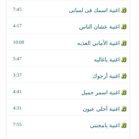
اغنية ياغاليه
7:45
اغنية أرجوك
4:17
اغنية اسمر جميل
10:08
اغنية أحلى عيون
اغنية يامجننى
5:47
اغنية ادينى رضاك قدامى سفر
3:37
اغنية نسانا حبيبنا
4:41
اغنية مابتستاهل مني الدمعه
4:31
اغنية لو داير تسيبنا
7:55
اغنية حبيبتي بستلطفه