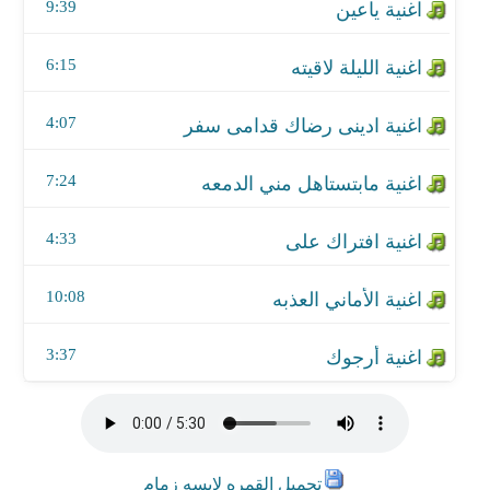
اغنية الأماني العذبه
9:39
اغنية أرجوك
6:15
4:07
7:24
4:33
10:08
3:37
تحميل القمره لابسه زمام