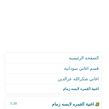
الصفحه الرئيسيه
قسم اغاني سودانية
اغاني شكرالله عزالدين
اغنية القمره لابسه زمام
اغنية غير للا مابتقول حاجة
اغنية القمره لابسه زمام
اغنية اسمك فى لسانى
اغنية من نفسك يالقطار
5:30