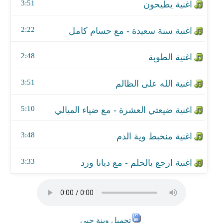
اغنية منخبط وية الدم
3:51
اغنية ارجع بالحلم - مع ديانا ورد
2:22
2:48
3:51
5:10
3:48
3:33
تحميل وينة حبي