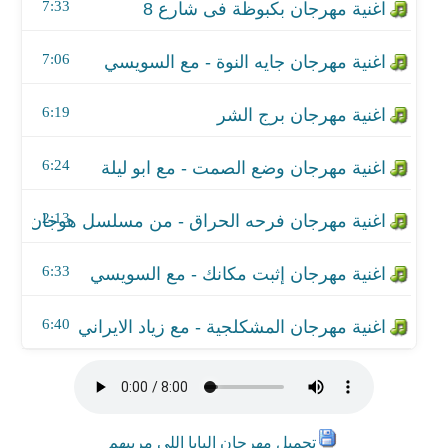
اغنية مهرجان إثبت مكانك - مع السويسي
7:33
اغنية مهرجان المشكلجية - مع زياد الايراني
7:06
6:19
6:24
2:13
6:33
6:40
تحميل مهرجان البابا اللى مربيهم