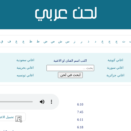
ث
ج
ح
خ
د
ذ
ر
ز
س
ش
ص
ض
ط
ظ
ع
غ
ف
ق
اغاني كويتية
اغاني سعودية
اكتب اسم الفنان او الاغنية
اغاني سورية
اغاني بحرينية
اغاني جزائرية
اغاني تونسيه
6:10
7:45
تحميل الاغن
6:11
6:18