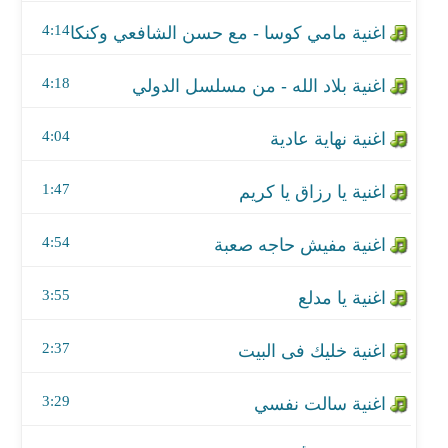
اغنية يا رزاق يا كريم
4:14
اغنية مفيش حاجه صعبة
4:18
اغنية يا مدلع
4:04
اغنية خليك فى البيت
اغنية سالت نفسي
1:47
اغنية ابن الأصول - من مسلسل الفتوة
4:54
اغنية غصب عني - احمد سبايدر
3:55
اغنية مين يلومنا
2:37
اغنية كاس العالم
3:29
اغنية اللهم اغفر ذنوبي