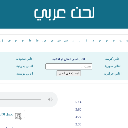
ث
ج
ح
خ
د
ذ
ر
ز
س
ش
ص
ض
ط
ظ
ع
غ
ف
ق
اغاني كويتية
اغاني سعودية
اكتب اسم الفنان او الاغنية
اغاني سورية
اغاني بحرينية
اغاني جزائرية
اغاني تونسيه
5:14
3:60
تحميل الاغن
4:27
3:33